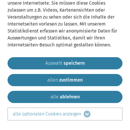
unsere Internetsete. Sie müssen diese Cookies
zulassen um z.B. Videos, Kartenansichten oder
Veranstaltungen zu sehen oder sich die Inhalte der
Internetseiten vorlesen zu lassen. Mit unserem
Statistikdienst erfassen wir anonymisierte Daten für
Auswertungen und Statistiken, damit wir Ihren
Internetseiten-Besuch optimal gestalten können.
Auswahl
speichern
allen
zustimmen
Gemeinde Krailling
Impressum
Datenschutz
Sitemap
Kontakt
alle
ablehnen
teilen auf:
alle optionalen Cookies anzeigen
Facebook
LinkedIn