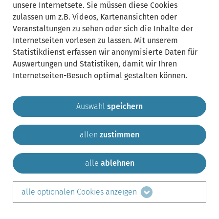
unsere Internetsete. Sie müssen diese Cookies
zulassen um z.B. Videos, Kartenansichten oder
Veranstaltungen zu sehen oder sich die Inhalte der
Internetseiten vorlesen zu lassen. Mit unserem
Statistikdienst erfassen wir anonymisierte Daten für
Auswertungen und Statistiken, damit wir Ihren
Internetseiten-Besuch optimal gestalten können.
Auswahl
speichern
allen
zustimmen
Gemeinde Krailling
Impressum
Datenschutz
Sitemap
Kontakt
alle
ablehnen
teilen auf:
alle optionalen Cookies anzeigen
Facebook
LinkedIn