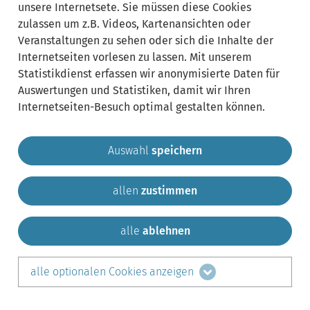
unsere Internetsete. Sie müssen diese Cookies
zulassen um z.B. Videos, Kartenansichten oder
Veranstaltungen zu sehen oder sich die Inhalte der
Internetseiten vorlesen zu lassen. Mit unserem
Statistikdienst erfassen wir anonymisierte Daten für
Auswertungen und Statistiken, damit wir Ihren
Internetseiten-Besuch optimal gestalten können.
Auswahl
speichern
allen
zustimmen
Gemeinde Krailling
Impressum
Datenschutz
Sitemap
Kontakt
alle
ablehnen
teilen auf:
alle optionalen Cookies anzeigen
Facebook
LinkedIn