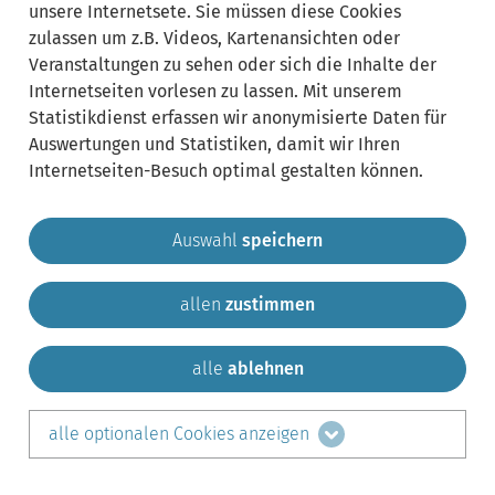
unsere Internetsete. Sie müssen diese Cookies
zulassen um z.B. Videos, Kartenansichten oder
Veranstaltungen zu sehen oder sich die Inhalte der
Internetseiten vorlesen zu lassen. Mit unserem
Statistikdienst erfassen wir anonymisierte Daten für
Auswertungen und Statistiken, damit wir Ihren
Internetseiten-Besuch optimal gestalten können.
Auswahl
speichern
allen
zustimmen
Gemeinde Krailling
Impressum
Datenschutz
Sitemap
Kontakt
alle
ablehnen
teilen auf:
alle optionalen Cookies anzeigen
Facebook
LinkedIn