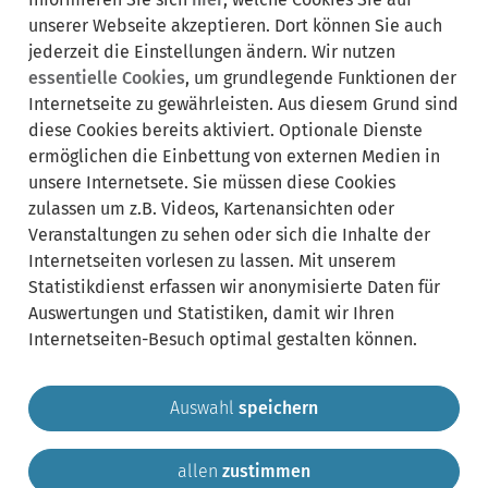
Um die aktuellen Veranstaltungen in Krailling zu
unserer Webseite akzeptieren. Dort können Sie auch
sehen, müssen Daten von der Seite mein-wuermtal.de
jederzeit die Einstellungen ändern. Wir nutzen
geladen werden. Klicken Sie bitte auf den Button ‚ich
essentielle Cookies
, um grundlegende Funktionen der
akzeptiere‘ um die Daten zu laden.
Internetseite zu gewährleisten. Aus diesem Grund sind
Klicken Sie auf
Datenschutz
, um mehr über unseren
diese Cookies bereits aktiviert. Optionale Dienste
Datenschutz zu erfahren.
ermöglichen die Einbettung von externen Medien in
unsere Internetsete. Sie müssen diese Cookies
zulassen um z.B. Videos, Kartenansichten oder
ich akzeptiere
Veranstaltungen zu sehen oder sich die Inhalte der
Internetseiten vorlesen zu lassen. Mit unserem
Datenschutzeinstellungen
Statistikdienst erfassen wir anonymisierte Daten für
Auswertungen und Statistiken, damit wir Ihren
Internetseiten-Besuch optimal gestalten können.
Auswahl
speichern
allen
zustimmen
Gemeinde Krailling
Impressum
Datenschutz