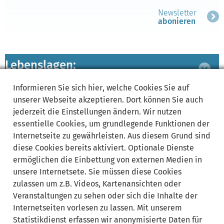
Newsletter
abonieren
Lebenslagen:
Bereich
ausklappen
Informieren Sie sich
hier
, welche Cookies Sie auf
unserer Webseite akzeptieren. Dort können Sie auch
zugeordnete
Bereich
jederzeit die Einstellungen ändern. Wir nutzen
Leistungen
ausklappen
essentielle Cookies
, um grundlegende Funktionen der
Internetseite zu gewährleisten. Aus diesem Grund sind
diese Cookies bereits aktiviert. Optionale Dienste
ermöglichen die Einbettung von externen Medien in
Synonyme:
unsere Internetsete. Sie müssen diese Cookies
zulassen um z.B. Videos, Kartenansichten oder
Fahrrad
Fernverkehr
Mobilität
ÖPNV
öffentlicher Nahverkehr
Veranstaltungen zu sehen oder sich die Inhalte der
Internetseiten vorlesen zu lassen. Mit unserem
Statistikdienst erfassen wir anonymisierte Daten für