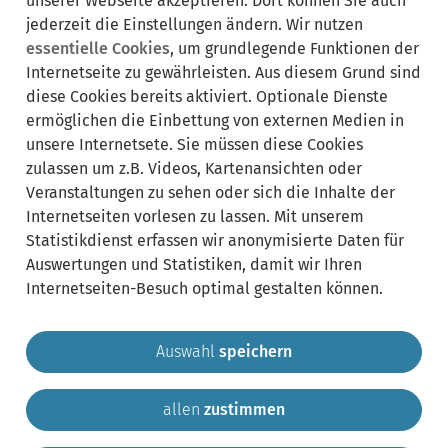
unserer Webseite akzeptieren. Dort können Sie auch
jederzeit die Einstellungen ändern. Wir nutzen
essentielle Cookies
, um grundlegende Funktionen der
Internetseite zu gewährleisten. Aus diesem Grund sind
Synonyme:
diese Cookies bereits aktiviert. Optionale Dienste
ermöglichen die Einbettung von externen Medien in
Bayerisches Behördennetz
Bayernrecht
Gerichtsurteile
unsere Internetsete. Sie müssen diese Cookies
Gesetz, Verordnung, Verwaltungsvorschrift
Hochschulrecht
zulassen um z.B. Videos, Kartenansichten oder
juris
Landesrecht, Bundesrecht, Europarecht
Veranstaltungen zu sehen oder sich die Inhalte der
Internetseiten vorlesen zu lassen. Mit unserem
Statistikdienst erfassen wir anonymisierte Daten für
Auswertungen und Statistiken, damit wir Ihren
Internetseiten-Besuch optimal gestalten können.
Auswahl
speichern
allen
zustimmen
Gemeinde Krailling
Impressum
Datenschutz
Sitemap
Kontakt