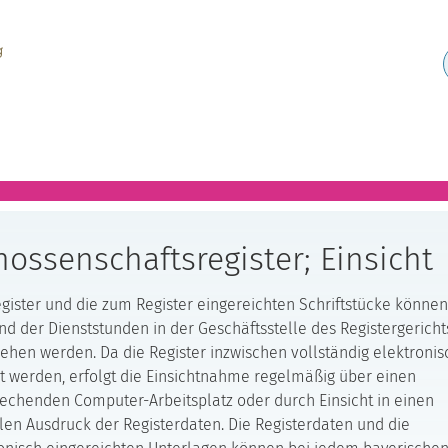
ossenschaftsregister; Einsicht
gister und die zum Register eingereichten Schriftstücke können
d der Dienststunden in der Geschäftsstelle des Registergericht
ehen werden. Da die Register inzwischen vollständig elektronis
t werden, erfolgt die Einsichtnahme regelmäßig über einen
echenden Computer-Arbeitsplatz oder durch Einsicht in einen
len Ausdruck der Registerdaten. Die Registerdaten und die