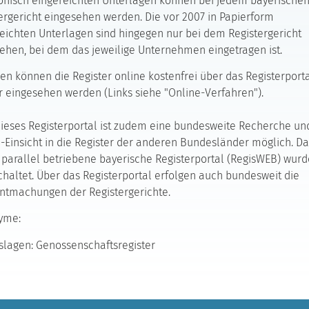
onisch eingereichten Unterlagen können bei jedem bayerische
ergericht eingesehen werden. Die vor 2007 in Papierform
eichten Unterlagen sind hingegen nur bei dem Registergericht
ehen, bei dem das jeweilige Unternehmen eingetragen ist.
n können die Register online kostenfrei über das Registerporta
 eingesehen werden (Links siehe "Online-Verfahren").
ieses Registerportal ist zudem eine bundesweite Recherche un
-Einsicht in die Register der anderen Bundesländer möglich. Da
 parallel betriebene bayerische Registerportal (RegisWEB) wurd
haltet. Über das Registerportal erfolgen auch bundesweit die
ntmachungen der Registergerichte.
yme:
lagen: Genossenschaftsregister