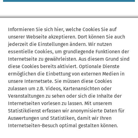
Informieren Sie sich
hier
, welche Cookies Sie auf
unserer Webseite akzeptieren. Dort können Sie auch
Synonyme:
jederzeit die Einstellungen ändern. Wir nutzen
essentielle Cookies
, um grundlegende Funktionen der
Anfrage
anschrift finden, adresse finden
Anschrift suchen
Internetseite zu gewährleisten. Aus diesem Grund sind
Auskunft beantragen
Auskunfteien
Bürgerauskunft
gesucht
diese Cookies bereits aktiviert. Optionale Dienste
Inkassounternehmen
melderegister
Melderegisterauskunft
ermöglichen die Einbettung von externen Medien in
Melderegisterauskunft einholen
Personensuche
unsere Internetsete. Sie müssen diese Cookies
Person suchen
suchen
Suche von Personen
zulassen um z.B. Videos, Kartenansichten oder
wohnort ermitteln, adresse ermitteln
Veranstaltungen zu sehen oder sich die Inhalte der
Internetseiten vorlesen zu lassen. Mit unserem
Statistikdienst erfassen wir anonymisierte Daten für
Auswertungen und Statistiken, damit wir Ihren
Internetseiten-Besuch optimal gestalten können.