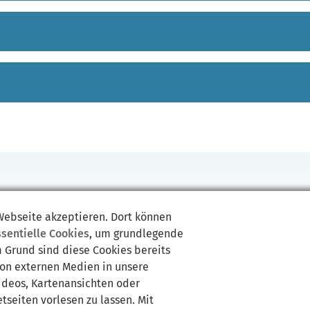
 Webseite akzeptieren. Dort können
zeugüberwachung
TÜV Rheinland Kraftfahrt
TÜV SÜD
TÜV Thüri
ssentielle Cookies
, um grundlegende
m Grund sind diese Cookies bereits
von externen Medien in unsere
Videos, Kartenansichten oder
tseiten vorlesen zu lassen. Mit