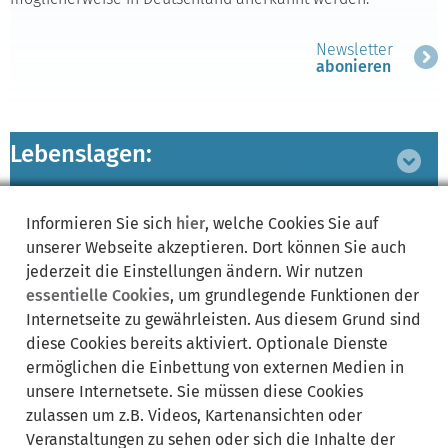
Newsletter
abonieren
Lebenslagen:
Bereich
ausklappen
Informieren Sie sich
hier
, welche Cookies Sie auf
zugeordnete
Bereich
unserer Webseite akzeptieren. Dort können Sie auch
Leistungen
ausklappen
jederzeit die Einstellungen ändern. Wir nutzen
essentielle Cookies
, um grundlegende Funktionen der
Internetseite zu gewährleisten. Aus diesem Grund sind
diese Cookies bereits aktiviert. Optionale Dienste
Synonyme:
ermöglichen die Einbettung von externen Medien in
unsere Internetsete. Sie müssen diese Cookies
Arbeit und Beruf
Balkon
Fliegen
Flugzeug
Führerschein
zulassen um z.B. Videos, Kartenansichten oder
Garten
Lizenzen
Lizenzen / Zeugnisse
Luftfahrt
Zeugnisse
Veranstaltungen zu sehen oder sich die Inhalte der