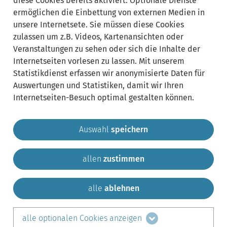
diese Cookies bereits aktiviert. Optionale Dienste
Bereich
Sachgebiete:
ausklappen
ermöglichen die Einbettung von externen Medien in
unsere Internetsete. Sie müssen diese Cookies
zulassen um z.B. Videos, Kartenansichten oder
Lebenslagen:
Bereich
Veranstaltungen zu sehen oder sich die Inhalte der
ausklappen
Internetseiten vorlesen zu lassen. Mit unserem
Statistikdienst erfassen wir anonymisierte Daten für
Auswertungen und Statistiken, damit wir Ihren
Internetseiten-Besuch optimal gestalten können.
Auswahl
speichern
allen
zustimmen
Gemeinde Krailling
Impressum
Datenschutz
Sitemap
Kontakt
alle
ablehnen
teilen auf:
alle optionalen Cookies anzeigen
Facebook
LinkedIn