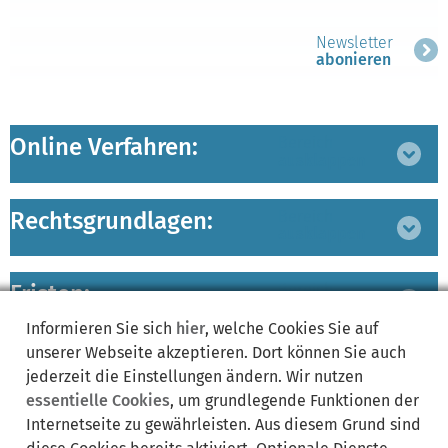
Newsletter
abonieren
Online Verfahren:
Bereich
ausklappen
Rechtsgrundlagen:
Bereich
ausklappen
Fristen:
Bereich
ausklappen
Informieren Sie sich
hier
, welche Cookies Sie auf
unserer Webseite akzeptieren. Dort können Sie auch
Verwandte Leistungen:
Bereich
jederzeit die Einstellungen ändern. Wir nutzen
ausklappen
essentielle Cookies
, um grundlegende Funktionen der
Internetseite zu gewährleisten. Aus diesem Grund sind
zuständige Ämter/