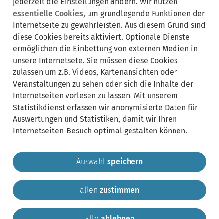
jederzeit die Einstellungen ändern. Wir nutzen
ausklappen
essentielle Cookies
, um grundlegende Funktionen der
Internetseite zu gewährleisten. Aus diesem Grund sind
zuständige Ämter/
diese Cookies bereits aktiviert. Optionale Dienste
Bereich
Sachgebiete:
ausklappen
ermöglichen die Einbettung von externen Medien in
unsere Internetsete. Sie müssen diese Cookies
zulassen um z.B. Videos, Kartenansichten oder
Lebenslagen:
Bereich
Veranstaltungen zu sehen oder sich die Inhalte der
ausklappen
Internetseiten vorlesen zu lassen. Mit unserem
Statistikdienst erfassen wir anonymisierte Daten für
Auswertungen und Statistiken, damit wir Ihren
Internetseiten-Besuch optimal gestalten können.
Auswahl
speichern
allen
zustimmen
Gemeinde Krailling
Impressum
Datenschutz
Sitemap
Kontakt
alle
ablehnen