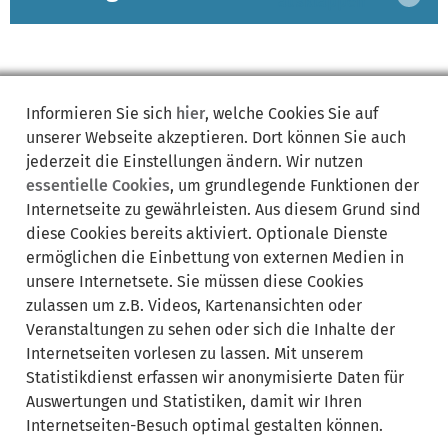
ausklappen
Informieren Sie sich
hier
, welche Cookies Sie auf
unserer Webseite akzeptieren. Dort können Sie auch
Synonyme:
jederzeit die Einstellungen ändern. Wir nutzen
essentielle Cookies
, um grundlegende Funktionen der
Antrag Werkstattkarte
Fahrtenschreiber
Internetseite zu gewährleisten. Aus diesem Grund sind
Fahrtenschreiberkarten
Fahrtenschreiberkartenregister
diese Cookies bereits aktiviert. Optionale Dienste
Fahrtenschreiber- und Kontrollgeräte-Schulungsrichtlinie
ermöglichen die Einbettung von externen Medien in
FKR
Installateur
KBA
Kontrollgerätekarte
unsere Internetsete. Sie müssen diese Cookies
Kontrollgerätekarten
Kraftfahrt-Bundesamt
zulassen um z.B. Videos, Kartenansichten oder
Straßenverkehrs-Zulassungs-Ordnung
Veranstaltungen zu sehen oder sich die Inhalte der
Internetseiten vorlesen zu lassen. Mit unserem
Statistikdienst erfassen wir anonymisierte Daten für
Auswertungen und Statistiken, damit wir Ihren
Internetseiten-Besuch optimal gestalten können.