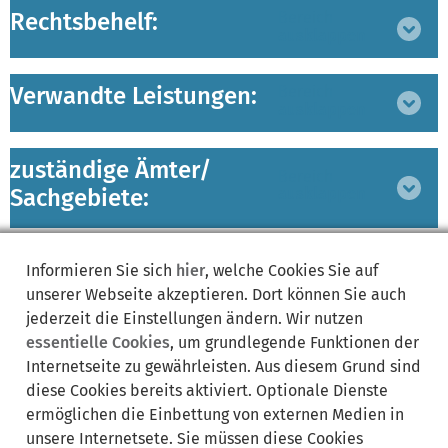
Rechtsbehelf:
Bereich
ausklappen
Verwandte Leistungen:
Bereich
ausklappen
zuständige Ämter/
Bereich
Sachgebiete:
ausklappen
Lebenslagen:
Bereich
Informieren Sie sich
hier
, welche Cookies Sie auf
ausklappen
unserer Webseite akzeptieren. Dort können Sie auch
jederzeit die Einstellungen ändern. Wir nutzen
essentielle Cookies
, um grundlegende Funktionen der
Internetseite zu gewährleisten. Aus diesem Grund sind
diese Cookies bereits aktiviert. Optionale Dienste
ermöglichen die Einbettung von externen Medien in
Synonyme:
unsere Internetsete. Sie müssen diese Cookies