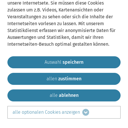
unsere Internetsete. Sie müssen diese Cookies
zulassen um z.B. Videos, Kartenansichten oder
Veranstaltungen zu sehen oder sich die Inhalte der
Internetseiten vorlesen zu lassen. Mit unserem
Statistikdienst erfassen wir anonymisierte Daten für
Auswertungen und Statistiken, damit wir Ihren
Internetseiten-Besuch optimal gestalten können.
Auswahl
speichern
allen
zustimmen
Gemeinde Krailling
Impressum
Datenschutz
Sitemap
Kontakt
alle
ablehnen
teilen auf:
alle optionalen Cookies anzeigen
Facebook
LinkedIn