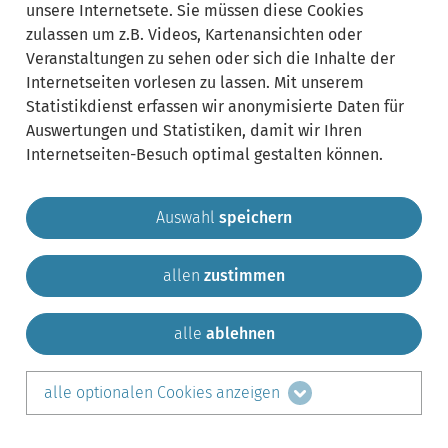
unsere Internetsete. Sie müssen diese Cookies
zulassen um z.B. Videos, Kartenansichten oder
Veranstaltungen zu sehen oder sich die Inhalte der
Internetseiten vorlesen zu lassen. Mit unserem
Statistikdienst erfassen wir anonymisierte Daten für
Auswertungen und Statistiken, damit wir Ihren
Internetseiten-Besuch optimal gestalten können.
Auswahl
speichern
allen
zustimmen
Gemeinde Krailling
Impressum
Datenschutz
Sitemap
Kontakt
alle
ablehnen
teilen auf:
alle optionalen Cookies anzeigen
Facebook
LinkedIn