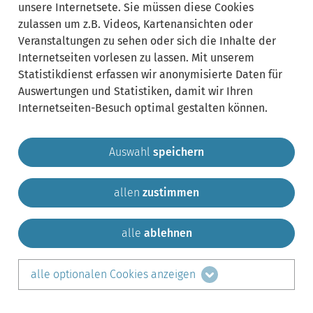
unsere Internetsete. Sie müssen diese Cookies
zulassen um z.B. Videos, Kartenansichten oder
Veranstaltungen zu sehen oder sich die Inhalte der
Internetseiten vorlesen zu lassen. Mit unserem
Statistikdienst erfassen wir anonymisierte Daten für
Auswertungen und Statistiken, damit wir Ihren
Internetseiten-Besuch optimal gestalten können.
Auswahl
speichern
allen
zustimmen
Gemeinde Krailling
Impressum
Datenschutz
Sitemap
Kontakt
alle
ablehnen
teilen auf:
alle optionalen Cookies anzeigen
Facebook
LinkedIn