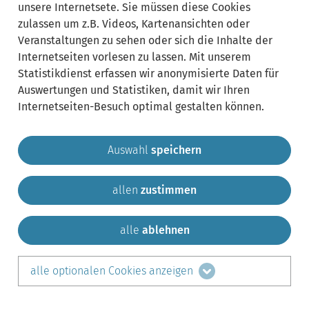
unsere Internetsete. Sie müssen diese Cookies
zulassen um z.B. Videos, Kartenansichten oder
Veranstaltungen zu sehen oder sich die Inhalte der
Internetseiten vorlesen zu lassen. Mit unserem
Statistikdienst erfassen wir anonymisierte Daten für
Auswertungen und Statistiken, damit wir Ihren
Internetseiten-Besuch optimal gestalten können.
Auswahl
speichern
allen
zustimmen
Gemeinde Krailling
Impressum
Datenschutz
Sitemap
Kontakt
alle
ablehnen
teilen auf:
alle optionalen Cookies anzeigen
Facebook
LinkedIn