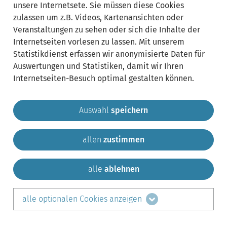
unsere Internetsete. Sie müssen diese Cookies
zulassen um z.B. Videos, Kartenansichten oder
Veranstaltungen zu sehen oder sich die Inhalte der
Internetseiten vorlesen zu lassen. Mit unserem
Statistikdienst erfassen wir anonymisierte Daten für
Auswertungen und Statistiken, damit wir Ihren
Internetseiten-Besuch optimal gestalten können.
Auswahl
speichern
allen
zustimmen
Gemeinde Krailling
Impressum
Datenschutz
Sitemap
Kontakt
alle
ablehnen
teilen auf:
alle optionalen Cookies anzeigen
Facebook
LinkedIn