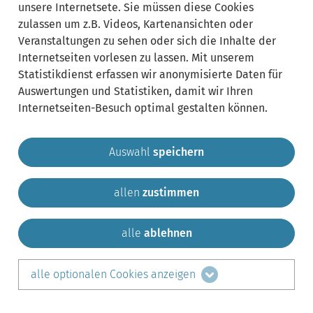
unsere Internetsete. Sie müssen diese Cookies
zulassen um z.B. Videos, Kartenansichten oder
Veranstaltungen zu sehen oder sich die Inhalte der
Internetseiten vorlesen zu lassen. Mit unserem
Statistikdienst erfassen wir anonymisierte Daten für
Auswertungen und Statistiken, damit wir Ihren
Internetseiten-Besuch optimal gestalten können.
Auswahl
speichern
allen
zustimmen
Gemeinde Krailling
Impressum
Datenschutz
Sitemap
Kontakt
alle
ablehnen
teilen auf:
alle optionalen Cookies anzeigen
Facebook
LinkedIn