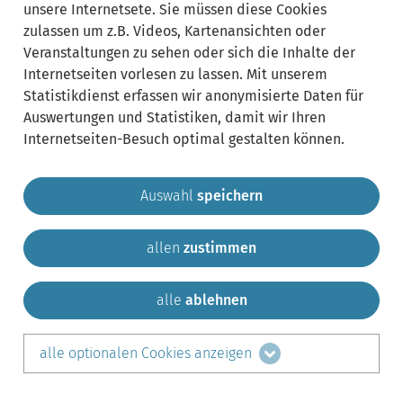
unsere Internetsete. Sie müssen diese Cookies
zulassen um z.B. Videos, Kartenansichten oder
Veranstaltungen zu sehen oder sich die Inhalte der
Internetseiten vorlesen zu lassen. Mit unserem
Statistikdienst erfassen wir anonymisierte Daten für
Auswertungen und Statistiken, damit wir Ihren
Internetseiten-Besuch optimal gestalten können.
Auswahl
speichern
allen
zustimmen
Gemeinde Krailling
Impressum
Datenschutz
Sitemap
Kontakt
alle
ablehnen
teilen auf:
alle optionalen Cookies anzeigen
Facebook
LinkedIn