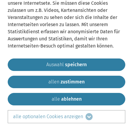
unsere Internetsete. Sie müssen diese Cookies
zulassen um z.B. Videos, Kartenansichten oder
Veranstaltungen zu sehen oder sich die Inhalte der
Internetseiten vorlesen zu lassen. Mit unserem
Statistikdienst erfassen wir anonymisierte Daten für
Auswertungen und Statistiken, damit wir Ihren
Internetseiten-Besuch optimal gestalten können.
Auswahl
speichern
allen
zustimmen
Gemeinde Krailling
Impressum
Datenschutz
Sitemap
Kontakt
alle
ablehnen
teilen auf:
alle optionalen Cookies anzeigen
Facebook
LinkedIn