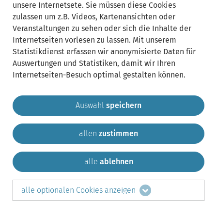
unsere Internetsete. Sie müssen diese Cookies
zulassen um z.B. Videos, Kartenansichten oder
Veranstaltungen zu sehen oder sich die Inhalte der
Internetseiten vorlesen zu lassen. Mit unserem
Statistikdienst erfassen wir anonymisierte Daten für
Auswertungen und Statistiken, damit wir Ihren
Internetseiten-Besuch optimal gestalten können.
Auswahl
speichern
allen
zustimmen
Gemeinde Krailling
Impressum
Datenschutz
Sitemap
Kontakt
alle
ablehnen
teilen auf:
alle optionalen Cookies anzeigen
Facebook
LinkedIn