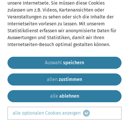
unsere Internetsete. Sie müssen diese Cookies
zulassen um z.B. Videos, Kartenansichten oder
Veranstaltungen zu sehen oder sich die Inhalte der
Internetseiten vorlesen zu lassen. Mit unserem
Statistikdienst erfassen wir anonymisierte Daten für
Auswertungen und Statistiken, damit wir Ihren
Internetseiten-Besuch optimal gestalten können.
Auswahl
speichern
allen
zustimmen
Gemeinde Krailling
Impressum
Datenschutz
Sitemap
Kontakt
alle
ablehnen
teilen auf:
alle optionalen Cookies anzeigen
Facebook
LinkedIn