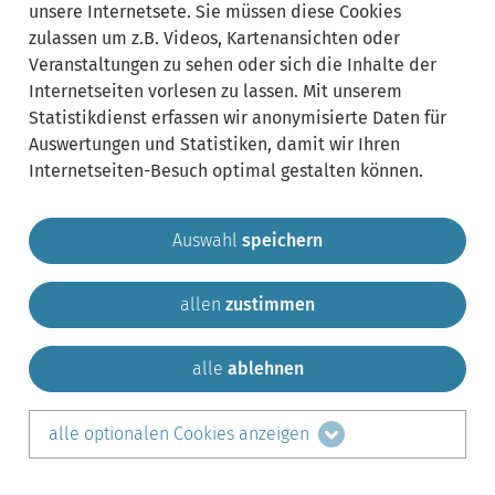
unsere Internetsete. Sie müssen diese Cookies
zulassen um z.B. Videos, Kartenansichten oder
Veranstaltungen zu sehen oder sich die Inhalte der
Internetseiten vorlesen zu lassen. Mit unserem
Statistikdienst erfassen wir anonymisierte Daten für
Auswertungen und Statistiken, damit wir Ihren
Internetseiten-Besuch optimal gestalten können.
Auswahl
speichern
allen
zustimmen
Gemeinde Krailling
Impressum
Datenschutz
Sitemap
Kontakt
alle
ablehnen
teilen auf:
alle optionalen Cookies anzeigen
Facebook
LinkedIn