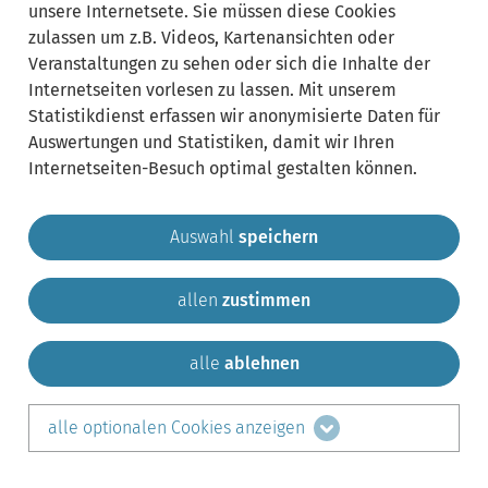
unsere Internetsete. Sie müssen diese Cookies
zulassen um z.B. Videos, Kartenansichten oder
Veranstaltungen zu sehen oder sich die Inhalte der
Internetseiten vorlesen zu lassen. Mit unserem
Statistikdienst erfassen wir anonymisierte Daten für
Auswertungen und Statistiken, damit wir Ihren
Internetseiten-Besuch optimal gestalten können.
Auswahl
speichern
allen
zustimmen
Gemeinde Krailling
Impressum
Datenschutz
Sitemap
Kontakt
alle
ablehnen
teilen auf:
alle optionalen Cookies anzeigen
Facebook
LinkedIn