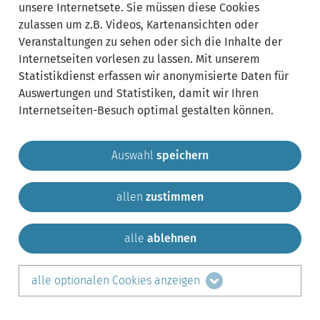
Preismißbrauchsaufsic
unsere Internetsete. Sie müssen diese Cookies
zulassen um z.B. Videos, Kartenansichten oder
Veranstaltungen zu sehen oder sich die Inhalte der
Internetseiten vorlesen zu lassen. Mit unserem
Statistikdienst erfassen wir anonymisierte Daten für
Auswertungen und Statistiken, damit wir Ihren
Internetseiten-Besuch optimal gestalten können.
Auswahl
speichern
allen
zustimmen
Gemeinde Krailling
Impressum
Datenschutz
Site
Kontakt
alle
ablehnen
teilen auf:
alle optionalen Cookies anzeigen
Facebook
LinkedIn