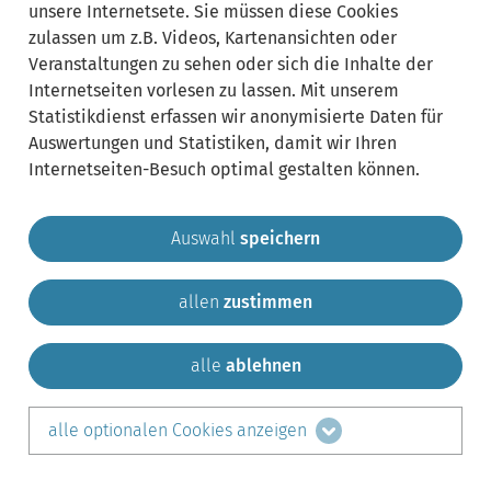
unsere Internetsete. Sie müssen diese Cookies
zulassen um z.B. Videos, Kartenansichten oder
Veranstaltungen zu sehen oder sich die Inhalte der
Internetseiten vorlesen zu lassen. Mit unserem
Statistikdienst erfassen wir anonymisierte Daten für
Auswertungen und Statistiken, damit wir Ihren
Internetseiten-Besuch optimal gestalten können.
Auswahl
speichern
allen
zustimmen
Gemeinde Krailling
Impressum
Datenschutz
Sitemap
Kontakt
alle
ablehnen
teilen auf:
alle optionalen Cookies anzeigen
Facebook
LinkedIn