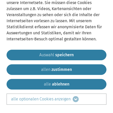
unsere Internetsete. Sie müssen diese Cookies
zulassen um z.B. Videos, Kartenansichten oder
Veranstaltungen zu sehen oder sich die Inhalte der
Internetseiten vorlesen zu lassen. Mit unserem
Statistikdienst erfassen wir anonymisierte Daten für
Auswertungen und Statistiken, damit wir Ihren
Internetseiten-Besuch optimal gestalten können.
Auswahl
speichern
allen
zustimmen
Gemeinde Krailling
Impressum
Datenschutz
Sitemap
Kontakt
alle
ablehnen
teilen auf:
alle optionalen Cookies anzeigen
Facebook
LinkedIn