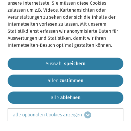
unsere Internetsete. Sie müssen diese Cookies
zulassen um z.B. Videos, Kartenansichten oder
Veranstaltungen zu sehen oder sich die Inhalte der
Internetseiten vorlesen zu lassen. Mit unserem
Statistikdienst erfassen wir anonymisierte Daten für
Auswertungen und Statistiken, damit wir Ihren
Internetseiten-Besuch optimal gestalten können.
Auswahl
speichern
allen
zustimmen
Gemeinde Krailling
Impressum
Datenschutz
Sitemap
Kontakt
alle
ablehnen
teilen auf:
alle optionalen Cookies anzeigen
Facebook
LinkedIn