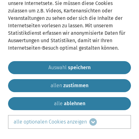
unsere Internetsete. Sie müssen diese Cookies
zulassen um z.B. Videos, Kartenansichten oder
Veranstaltungen zu sehen oder sich die Inhalte der
Internetseiten vorlesen zu lassen. Mit unserem
Statistikdienst erfassen wir anonymisierte Daten für
Auswertungen und Statistiken, damit wir Ihren
Internetseiten-Besuch optimal gestalten können.
Auswahl
speichern
allen
zustimmen
Gemeinde Krailling
Impressum
Datenschutz
Sitemap
Kontakt
alle
ablehnen
teilen auf:
alle optionalen Cookies anzeigen
Facebook
LinkedIn