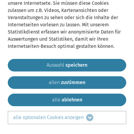
unsere Internetsete. Sie müssen diese Cookies
zulassen um z.B. Videos, Kartenansichten oder
Veranstaltungen zu sehen oder sich die Inhalte der
Internetseiten vorlesen zu lassen. Mit unserem
Statistikdienst erfassen wir anonymisierte Daten für
Auswertungen und Statistiken, damit wir Ihren
Internetseiten-Besuch optimal gestalten können.
Auswahl
speichern
allen
zustimmen
Gemeinde Krailling
Impressum
Datenschutz
Sitemap
Kontakt
alle
ablehnen
teilen auf:
alle optionalen Cookies anzeigen
Facebook
LinkedIn