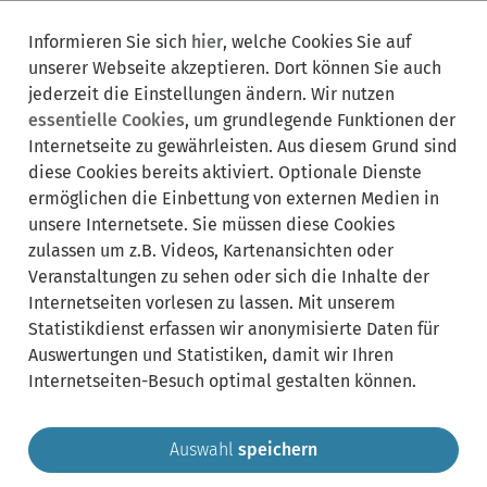
Informieren Sie sich
hier
, welche Cookies Sie auf
unserer Webseite akzeptieren. Dort können Sie auch
Synonyme:
jederzeit die Einstellungen ändern. Wir nutzen
essentielle Cookies
, um grundlegende Funktionen der
Arbeitsangebot
Arbeitskraft
Arbeitsplatz
Internetseite zu gewährleisten. Aus diesem Grund sind
Arbeitsplatzangebot
Arbeitssuche
Ausbildungsangebot
diese Cookies bereits aktiviert. Optionale Dienste
Ausbildungsplatzangebot
Azubi-Suche
Bewerbersuche
ermöglichen die Einbettung von externen Medien in
Jobbörse
Job-Portal
Online-Anzeige
Personalsuche
unsere Internetsete. Sie müssen diese Cookies
Stellenangebot
Stellenanzeige
Stellenbörse
Stellen-Portal
zulassen um z.B. Videos, Kartenansichten oder
Stellensuche
Stellenveröffentlichung
Veröffentlichung
Veranstaltungen zu sehen oder sich die Inhalte der
Internetseiten vorlesen zu lassen. Mit unserem
Statistikdienst erfassen wir anonymisierte Daten für
Auswertungen und Statistiken, damit wir Ihren
Internetseiten-Besuch optimal gestalten können.
Auswahl
speichern