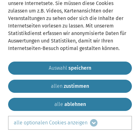
unsere Internetsete. Sie müssen diese Cookies
zulassen um z.B. Videos, Kartenansichten oder
Veranstaltungen zu sehen oder sich die Inhalte der
Internetseiten vorlesen zu lassen. Mit unserem
Statistikdienst erfassen wir anonymisierte Daten für
Auswertungen und Statistiken, damit wir Ihren
Internetseiten-Besuch optimal gestalten können.
Auswahl
speichern
allen
zustimmen
Gemeinde Krailling
Impressum
Datenschutz
Sitemap
Kontakt
alle
ablehnen
teilen auf:
alle optionalen Cookies anzeigen
Facebook
LinkedIn